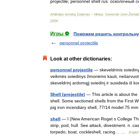
projectile
;
personnel
shell
rus
.
oсколочный
с
Artilerijos
terminų
žodynas
–
Vilnius:
Generolo
Jono
Žemaič
2004
.
Игры ⚽
Поможем решить контрольну
personnel projectile
Look at other dictionaries:
personnel projectile
— skeveldrinis sviediny
veikmės sviedinys žmonėms kauti, nešarvuotaja
skeveldrinį ardomąjį sviedinį ir susideda i
Shell (projectile)
— This article is about the
shell. Some sectioned shells from the First 
pig iron incendiary shell, 77/14 model 7
shell
— I (New American Roget s College The
strip, pod, hull. See attack, divestment. n. 
torpedo; boat, cockleshell, racing… …
English