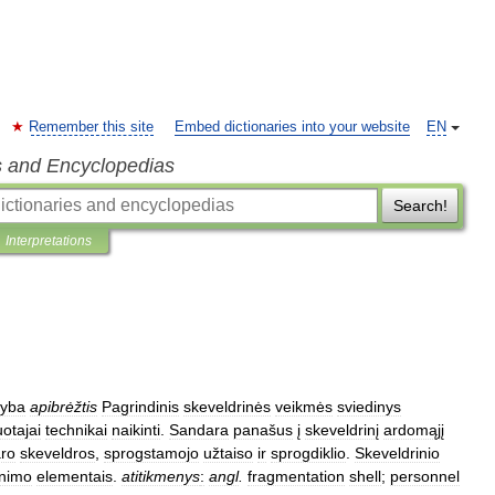
Remember this site
Embed dictionaries into your website
EN
s and Encyclopedias
Search!
Interpretations
yba
apibrėžtis
Pagrindinis
skeveldrinės
veikmės
sviedinys
otajai
technikai
naikinti
.
Sandara
panašus
į
skeveldrinį
ardomąjį
aro
skeveldros
,
sprogstamojo
užtaiso
ir
sprogdiklio
.
Skeveldrinio
inimo
elementais
.
atitikmenys
:
angl
.
fragmentation
shell
;
personnel