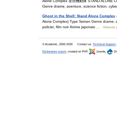
Alone Complex 攻殻機動隊 STAND ALONE COMPL
Genre drame, aventure, science fiction, cyb
Ghost in the Shell: Stand Alone Complex
Alone Complex) Type Seinen Genre drame, ave
policier, film noir Anime japonais …
Wikipédia 
© Academic, 2000-2026
Contact us:
Technical Support
,
Dictionaries export
, created on PHP,
Joomla,
Dr