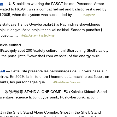
ps
— U.S. soldiers wearing the PASGT helmet Personnel Armor
iated to PASGT, was a combat helmet and ballistic vest used by
until 2005, when the system was succeeded by… …
Wikipedia
 statusas T sritis Gynyba apibrėžtis Pagrindinis skeveldrinės
i ir lengvai šarvuotajai technikai naikinti. Sandara panašus į
š korpuso,… …
Artilerijos terminų žodynas
icle entitled
/swol/july sept 2007/safety culture.html Sharpening Shell’s safety
 the portal [http://www.shell.com website] of the energy multi… …
ell
— Cette liste présente les personnages de l univers basé sur
ow. En 2029, la limite entre l homme et la machine est floue : en
implants, les personnages que …
Wikipédia en Français
— 攻殻機動隊 STAND ALONE COMPLEX (Kōkaku Kidōtai: Stand
nture, science fiction, cyberpunk, Postcyberpunk, action,
in the Shell: Stand Alone Complex Ghost in the Shell: Stand