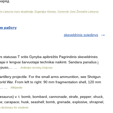
наряд
io
Lietuvos
karo
akademija
.
Eugenijus
Kisinas
,
Generolo
Jono
Žemaičio
Lietuvos
.
ю работу
skeveldrinis sviedinys
s statusas T sritis Gynyba apibrėžtis Pagrindinis skeveldrinės
i ir lengvai šarvuotajai technikai naikinti. Sandara panašus į
š korpuso,… …
Artilerijos terminų žodynas
 artillery projectile. For the small arms ammunition, see Shotgun
World War. From left to right: 90 mm fragmentation shell, 120 mm
5 mm… …
Wikipedia
saurus) v. t. bomb, bombard, cannonade, strafe, pepper; shuck,
case; carapace; husk, seashell; bomb, grenade, explosive, shrapnel,
 dictionary for students