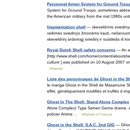
Personnel Armor System for Ground Troo
System for Ground Troops, sometimes abbrev
the American military from the mid 1980s 
fragmentation shell
— skeveldrinis sviedinys
veikmės sviedinys žmonėms kauti, nešarvuotaja
skeveldrinį ardomąjį sviedinį ir susideda i
Royal Dutch Shell safety concerns
— An art
[http://www.shell.com/home/content/aboutshell
culture ] was published on 10 August 2007 on
Wikipedia
Liste des personnages de Ghost in the Sh
le manga Ghost in the Shell de Masamune Shir
effet, génétiquement modifiés et truffés d 
Ghost In The Shell: Stand Alone Complex
Alone Complex) Type Seinen Genre drame, ave
policier Anime …
Wikipédia en Français
Ghost in the Shell: S.A.C. 2nd GIG
— Ghost 