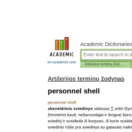
Academic Dictionarie
en-academic.com
Artilerijos terminų žodynas
Artilerijos terminų žodynas
personnel shell
personnel
shell
skeveldrinis
sviedinys
statusas
T
sritis
Gyn
žmonėms
kauti
,
nešarvuotajai
ir
lengvai
šarvu
sviedinį
ir
susideda
iš
korpuso
,
iš
kurio
susid
sviedinio
rūšis
yra
sviedinys
su
gatavais
naik