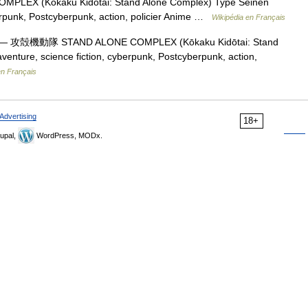
EX (Kōkaku Kidōtai: Stand Alone Complex) Type Seinen
erpunk, Postcyberpunk, action, policier Anime …
Wikipédia en Français
— 攻殻機動隊 STAND ALONE COMPLEX (Kōkaku Kidōtai: Stand
nture, science fiction, cyberpunk, Postcyberpunk, action,
en Français
Advertising
18+
upal,
WordPress, MODx.